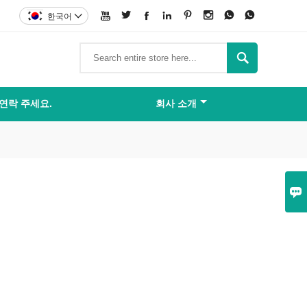








한국어


연락 주세요.
회사 소개
