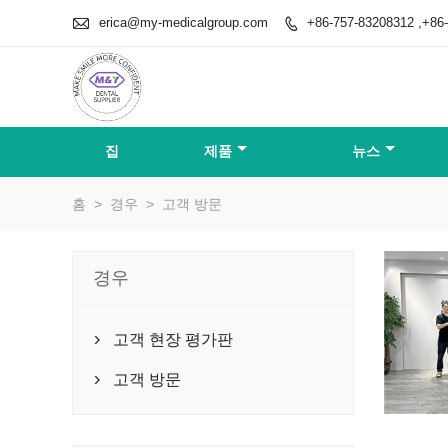

erica@my-medicalgroup.com
+86-757-83208312 ,+86

집
제품
뉴스
홈
>
경우
>
고객 방문
경우
고객 현장 평가판

고객 방문
