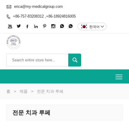

erica@my-medicalgroup.com
+86-757-83208312 ,+86-18924816005









한국어


To
홈
>
제품
>
전문 치과 루페
전문 치과 루페